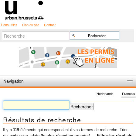
Liens utiles
Plan du site
Contact
Recherche
Chercher par
avancée…
Navigation
Accueil
Nederlands
Français
Règles du jeu
Permis d'urbanisme
Résultats de recherche
Cartographie
Etudes et publications
Il y a
119
éléments qui correspondent à vos termes de recherche.
Trier
par
pertinence
·
date (le plus récent en premier)
·
Filtrer les résultats