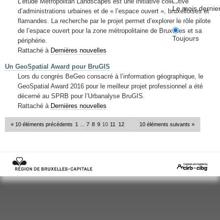
L’étude Metropolitan Landscapes est une initiative collective
Le mois dernie
d’administrations urbaines et de « l’espace ouvert », bruxelloises et
flamandes. La recherche par le projet permet d’explorer le rôle pilote
de l’espace ouvert pour la zone métropolitaine de Bruxelles et sa
Toujours
périphérie.
Rattaché à
Dernières nouvelles
Un GeoSpatial Award pour BruGIS
Lors du congrès BeGeo consacré à l’information géographique, le
GeoSpatial Award 2016 pour le meilleur projet professionnel a été
décerné au SPRB pour l’Urbanalyse BruGIS.
Rattaché à
Dernières nouvelles
« 10 éléments précédents
1
...
7
8
9
10
11
12
10 éléments suivants »