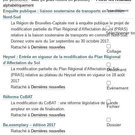
Mots-clés
alphabétiquement
Enquête publique : liaison souterraine de transports en commun
Type d'élément
Renseignements urbanistiques
Nord-Sud
La Région de Bruxelles-Capitale met à enquête publique le projet de
modification partielle du Plan Régional d’Affectation du Sol (PRAS)
Sélectionner to
relative à la liaison souterraine de transports en commun Nord-Sud.
Donnez votre avis du 1er septembre au 30 octobre 2017.
Rattaché à
Dernières nouvelles
Collage
Heysel : Entrée en vigueur de la modification du Plan Régional
d’Affectation du Sol
La modification partielle du Plan Régional d’Affectation du Sol
Document
(PRAS) relative au plateau du Heysel entre en vigueur ce 18 août
2017
Rattaché à
Dernières nouvelles
Événement
Réforme CoBAT
La modification du CoBAT : une réforme législative de grande
Fichier
ampleur en voie de finalisation.
Rattaché à
Dernières nouvelles
Dossier
Be.exemplary – édition 2017
Rattaché à
Dernières nouvelles