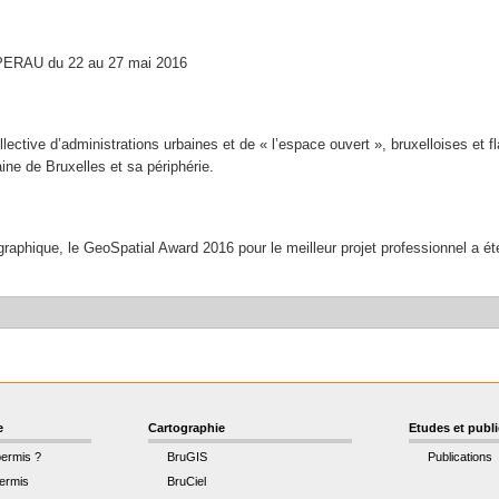
'APERAU du 22 au 27 mai 2016
lective d’administrations urbaines et de « l’espace ouvert », bruxelloises et 
aine de Bruxelles et sa périphérie.
raphique, le GeoSpatial Award 2016 pour le meilleur projet professionnel a 
e
Cartographie
Etudes et publ
permis ?
BruGIS
Publications
ermis
BruCiel