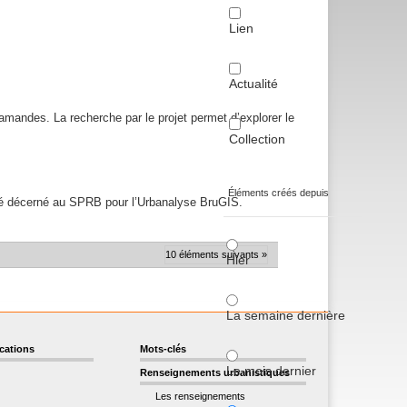
Lien
Actualité
flamandes. La recherche par le projet permet d’explorer le
Collection
Éléments créés depuis
été décerné au SPRB pour l’Urbanalyse BruGIS.
10 éléments suivants »
Hier
La semaine dernière
ications
Mots-clés
Le mois dernier
Renseignements urbanistiques
Les renseignements