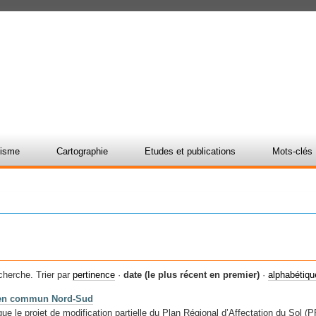
nisme
Cartographie
Etudes et publications
Mots-clés
cherche.
Trier par
pertinence
·
date (le plus récent en premier)
·
alphabétiq
ts en commun Nord-Sud
e le projet de modification partielle du Plan Régional d’Affectation du Sol (PR