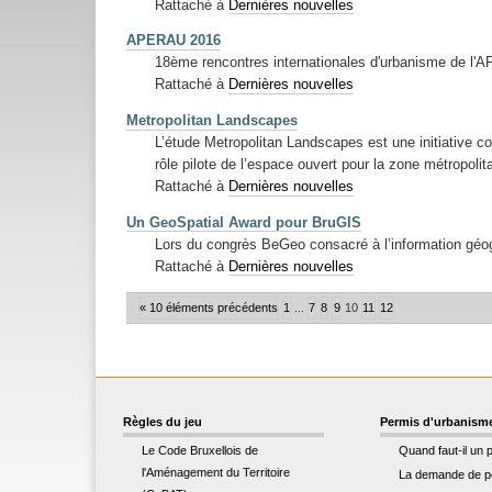
Rattaché à
Dernières nouvelles
APERAU 2016
18ème rencontres internationales d'urbanisme de l
Rattaché à
Dernières nouvelles
Metropolitan Landscapes
L’étude Metropolitan Landscapes est une initiative col
rôle pilote de l’espace ouvert pour la zone métropolit
Rattaché à
Dernières nouvelles
Un GeoSpatial Award pour BruGIS
Lors du congrès BeGeo consacré à l’information géog
Rattaché à
Dernières nouvelles
« 10 éléments précédents
1
...
7
8
9
10
11
12
Règles du jeu
Permis d'urbanism
Le Code Bruxellois de
Quand faut-il un 
l'Aménagement du Territoire
La demande de p