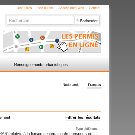
Liens utiles
Plan du site
Accessibilité Web
Contact
Chercher par
Recherche
avancée…
Renseignements urbanistiques
Nederlands
Français
uement
Filtrer les résultats
Type d'élément
AS) relative à la liaison souterraine de transports en