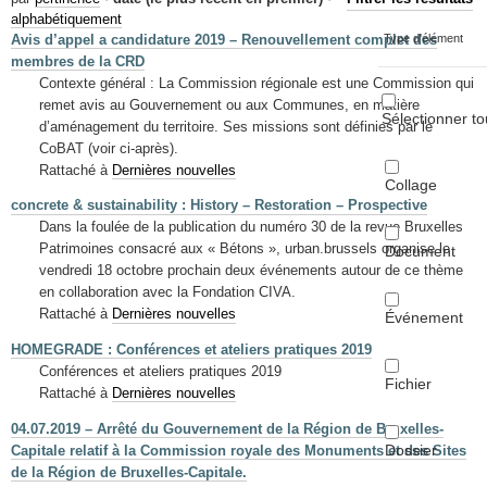
Mots-clés
alphabétiquement
Avis d’appel a candidature 2019 – Renouvellement complet des
Type d'élément
Renseignements urbanistiques
membres de la CRD
Contexte général : La Commission régionale est une Commission qui
remet avis au Gouvernement ou aux Communes, en matière
Sélectionner to
d’aménagement du territoire. Ses missions sont définies par le
CoBAT (voir ci-après).
Rattaché à
Dernières nouvelles
Collage
concrete & sustainability : History – Restoration – Prospective
Dans la foulée de la publication du numéro 30 de la revue Bruxelles
Patrimoines consacré aux « Bétons », urban.brussels organise le
Document
vendredi 18 octobre prochain deux événements autour de ce thème
en collaboration avec la Fondation CIVA.
Rattaché à
Dernières nouvelles
Événement
HOMEGRADE : Conférences et ateliers pratiques 2019
Conférences et ateliers pratiques 2019
Fichier
Rattaché à
Dernières nouvelles
04.07.2019 – Arrêté du Gouvernement de la Région de Bruxelles-
Dossier
Capitale relatif à la Commission royale des Monuments et des Sites
de la Région de Bruxelles-Capitale.