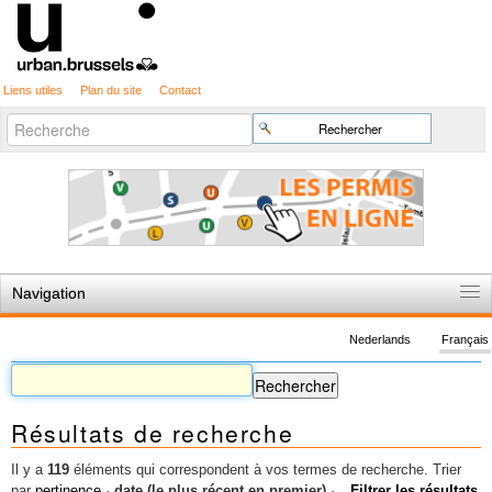
Liens utiles
Plan du site
Contact
Recherche
Chercher par
avancée…
Navigation
Accueil
Nederlands
Français
Règles du jeu
Permis d'urbanisme
Résultats de recherche
Cartographie
Etudes et publications
Il y a
119
éléments qui correspondent à vos termes de recherche.
Trier
par
pertinence
·
date (le plus récent en premier)
·
Filtrer les résultats