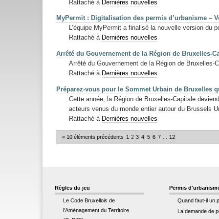
Rattaché à
Dernières nouvelles
MyPermit : Digitalisation des permis d’urbanisme – V
L’équipe MyPermit a finalisé la nouvelle version du 
Rattaché à
Dernières nouvelles
Arrêté du Gouvernement de la Région de Bruxelles-Ca
Arrêté du Gouvernement de la Région de Bruxelles-Ca
Rattaché à
Dernières nouvelles
Préparez-vous pour le Sommet Urbain de Bruxelles qui
Cette année, la Région de Bruxelles-Capitale deviendr
acteurs venus du monde entier autour du Brussels 
Rattaché à
Dernières nouvelles
« 10 éléments précédents
1
2
3
4
5
6
7
...
12
Règles du jeu
Permis d'urbanism
Le Code Bruxellois de
Quand faut-il un 
l'Aménagement du Territoire
La demande de p