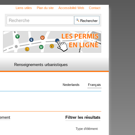
Liens utiles
Plan du site
Accessibilité Web
Contact
Chercher par
Recherche
avancée…
Renseignements urbanistiques
Nederlands
Français
uement
Filtrer les résultats
Type d'élément