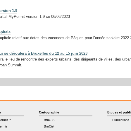
ersion 1.9
portail MyPermit version 1.9 ce 06/06/2023
pitale
pitale relatif aux dates des vacances de Pâques pour l’année scolaire 2022
 se déroulera à Bruxelles du 12 au 15 juin 2023
a le lieu de rencontre des experts urbains, des dirigeants de villes, des urb
Urban Summit.
e
Cartographie
Etudes et publ
permis ?
BruGIS
Publications
ermis
BruCiel