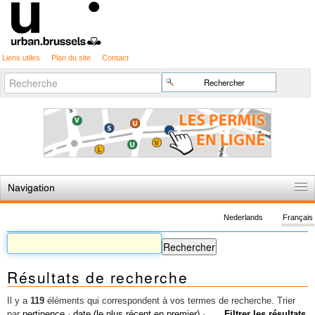
Liens utiles
Plan du site
Contact
Recherche
Chercher par
avancée…
Navigation
Accueil
Nederlands
Français
Règles du jeu
Permis d'urbanisme
Résultats de recherche
Cartographie
Etudes et publications
Il y a
119
éléments qui correspondent à vos termes de recherche.
Trier
par
pertinence
·
date (le plus récent en premier)
·
Filtrer les résultats