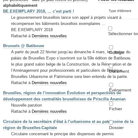
Mots-clés
alphabétiquement
BE.EXEMPLARY 2018, … c’est parti !
Type d'élément
Renseignements urbanistiques
Le gouvernement bruxellois lance son appel à projets visant à
récompenser les bâtiments bruxellois exemplaires …
BE.EXEMPLARY 2018
Sélectionner to
Rattaché à
Dernières nouvelles
Brussels @ Batibouw
A partir du jeudi 22 février jusqu’au dimanche 4 mars, les portes du
Collage
palais de Bruxelles Expo s’ouvriront sur la 59e édition de Batibouw,
le plus grand salon belge de la Construction, de la Rénovation et de
l’Aménagement pour professionnels et particuliers de Belgique.
Document
Bruxelles Urbanisme et Patrimoine sera bien entendu de la partie.
Rattaché à
Dernières nouvelles
Événement
Bruxelles, région de l’innovation Évolution et perspectives de
développement des centralités bruxelloises de Priscilla Ananian
Nouvelle parution
Fichier
Rattaché à
Dernières nouvelles
Circulaire de la secrétaire d'état à l’urbanisme et au patrimoine de la
Dossier
région de Bruxelles-Capitale
Circulaire concernant le principe des dispenses de permis