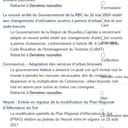
Rattaché à
Dernières nouvelles
Formulaire
Le nouvel arrêté du Gouvernement de la RBC du 16 mai 2024 relatif
aux changements d'utilisation soumis à permis d'urbanisme et son
Lien
vade-mecum
Le Gouvernement de la Région de Bruxelles-Capitale a récemment
adopté un nouvel arrêté relatif aux changements d'utilisation soumis
Actualité
à permis d'urbanisme, conformément à l'article 98, § 1er, 5°, b) du
Code Bruxellois de l'Aménagement du Territoire (CoBAT).
Rattaché à
Dernières nouvelles
Collection
Coronavirus – Adaptation des services d’urban.brussels
Le gouvernement fédéral a annoncé ce jeudi soir qu’il invitait tout le
monde à prendre les mesures nécessaires afin de contenir la
Éléments créés de
dispersion et la multiplication du Coronavirus. urban.brussels met
tout en œuvre pour suivre au mieux ces consignes.
Rattaché à
Dernières nouvelles
Hier
Heysel : Entrée en vigueur de la modification du Plan Régional
d’Affectation du Sol
La modification partielle du Plan Régional d’Affectation du Sol
La semaine der
(PRAS) relative au plateau du Heysel entre en vigueur ce 18 août
2017