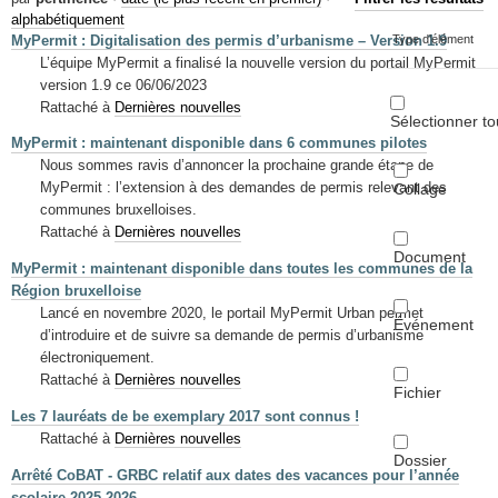
Mots-clés
alphabétiquement
MyPermit : Digitalisation des permis d’urbanisme – Version 1.9
Type d'élément
Renseignements urbanistiques
L’équipe MyPermit a finalisé la nouvelle version du portail MyPermit
version 1.9 ce 06/06/2023
Rattaché à
Dernières nouvelles
Sélectionner to
MyPermit : maintenant disponible dans 6 communes pilotes
Nous sommes ravis d’annoncer la prochaine grande étape de
MyPermit : l’extension à des demandes de permis relevant des
Collage
communes bruxelloises.
Rattaché à
Dernières nouvelles
Document
MyPermit : maintenant disponible dans toutes les communes de la
Région bruxelloise
Lancé en novembre 2020, le portail MyPermit Urban permet
Événement
d’introduire et de suivre sa demande de permis d’urbanisme
électroniquement.
Rattaché à
Dernières nouvelles
Fichier
Les 7 lauréats de be exemplary 2017 sont connus !
Rattaché à
Dernières nouvelles
Dossier
Arrêté CoBAT - GRBC relatif aux dates des vacances pour l’année
scolaire 2025-2026