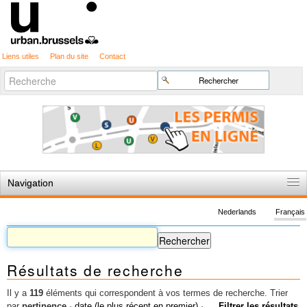
Liens utiles
Plan du site
Contact
Recherche
Chercher par
avancée…
Navigation
Accueil
Nederlands
Français
Règles du jeu
Permis d'urbanisme
Résultats de recherche
Cartographie
Etudes et publications
Il y a
119
éléments qui correspondent à vos termes de recherche.
Trier
par
pertinence
·
date (le plus récent en premier)
·
Filtrer les résultats