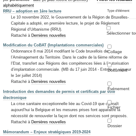
Mots-clés
alphabétiquement
RRU – adoption en 1ère lecture
Type d'élément
Renseignements urbanistiques
Le 10 novembre 2022, le Gouvernement de la Région de Bruxelles-
Capitale a adopté, en première lecture, le projet de Règlement
Régional d’Urbanisme (RRU).
Sélectionner to
Rattaché à
Dernières nouvelles
Modification du CoBAT (Implantations commerciales)
Ordonnance 8 mai 2014 modifiant le Code bruxellois de
Collage
l’Aménagement du Territoire. Dans le cadre de la 6ème réforme de
l’Etat, transfert aux Régions des compétences liées à l’autorisation
d’implantation commerciale. (MB du 17 juin 2014 - Entrée en vigueur
Document
le 1er juillet 2014)
Rattaché à
Dernières nouvelles
Événement
Introduction des demandes de permis et certificats par voie
électronique
La crise sanitaire exceptionnelle liée au Covid-19 que connaît
Fichier
aujourd’hui la Belgique et les mesures prises font apparaitre la
nécessité de renouveler la façon dont nos services sont proposés.
Rattaché à
Dernières nouvelles
Dossier
Mémorandum – Enjeux stratégiques 2019-2024