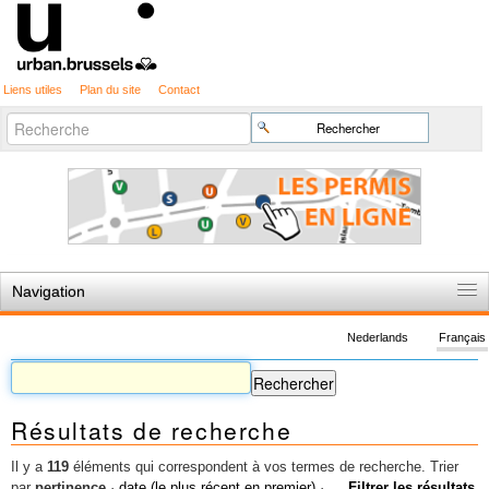
Liens utiles
Plan du site
Contact
Recherche
Chercher par
avancée…
Navigation
Accueil
Nederlands
Français
Règles du jeu
Permis d'urbanisme
Résultats de recherche
Cartographie
Etudes et publications
Il y a
119
éléments qui correspondent à vos termes de recherche.
Trier
par
pertinence
·
date (le plus récent en premier)
·
Filtrer les résultats