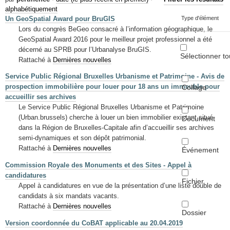
Mots-clés
alphabétiquement
Un GeoSpatial Award pour BruGIS
Type d'élément
Renseignements urbanistiques
Lors du congrès BeGeo consacré à l’information géographique, le
GeoSpatial Award 2016 pour le meilleur projet professionnel a été
décerné au SPRB pour l’Urbanalyse BruGIS.
Sélectionner to
Rattaché à
Dernières nouvelles
Service Public Régional Bruxelles Urbanisme et Patrimoine - Avis de
prospection immobilière pour louer pour 18 ans un immeuble pour
Collage
accueillir ses archives
Le Service Public Régional Bruxelles Urbanisme et Patrimoine
(Urban.brussels) cherche à louer un bien immobilier existant situé
Document
dans la Région de Bruxelles-Capitale afin d’accueillir ses archives
semi-dynamiques et son dépôt patrimonial.
Rattaché à
Dernières nouvelles
Événement
Commission Royale des Monuments et des Sites - Appel à
candidatures
Fichier
Appel à candidatures en vue de la présentation d’une liste double de
candidats à six mandats vacants.
Rattaché à
Dernières nouvelles
Dossier
Version coordonnée du CoBAT applicable au 20.04.2019