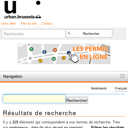
Liens utiles
Plan du site
Contact
Recherche
Chercher par
avancée…
Navigation
Accueil
Nederlands
Français
Règles du jeu
Permis d'urbanisme
Résultats de recherche
Cartographie
Etudes et publications
Il y a
119
éléments qui correspondent à vos termes de recherche.
Trier
par
pertinence
·
date (le plus récent en premier)
·
Filtrer les résultats