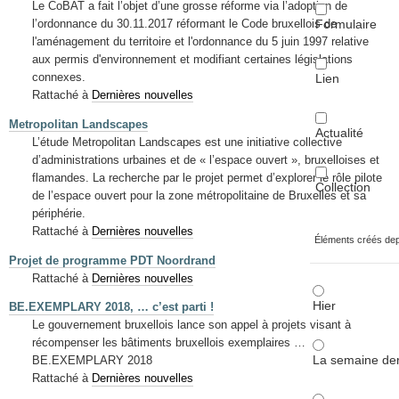
Le CoBAT a fait l’objet d’une grosse réforme via l’adoption de
Formulaire
l’ordonnance du 30.11.2017 réformant le Code bruxellois de
l'aménagement du territoire et l'ordonnance du 5 juin 1997 relative
aux permis d'environnement et modifiant certaines législations
connexes.
Lien
Rattaché à
Dernières nouvelles
Metropolitan Landscapes
Actualité
L’étude Metropolitan Landscapes est une initiative collective
d’administrations urbaines et de « l’espace ouvert », bruxelloises et
flamandes. La recherche par le projet permet d’explorer le rôle pilote
Collection
de l’espace ouvert pour la zone métropolitaine de Bruxelles et sa
périphérie.
Rattaché à
Dernières nouvelles
Éléments créés de
Projet de programme PDT Noordrand
Rattaché à
Dernières nouvelles
Hier
BE.EXEMPLARY 2018, … c’est parti !
Le gouvernement bruxellois lance son appel à projets visant à
récompenser les bâtiments bruxellois exemplaires …
La semaine der
BE.EXEMPLARY 2018
Rattaché à
Dernières nouvelles