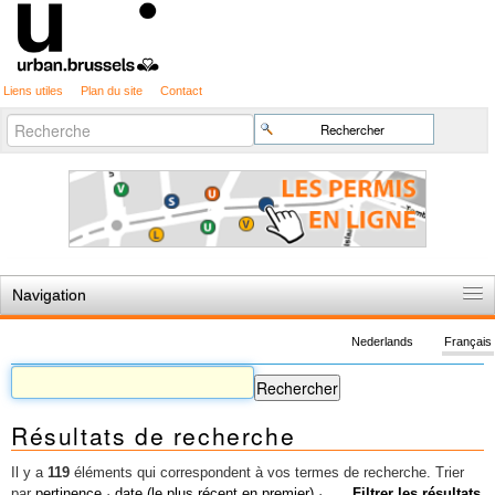
Liens utiles
Plan du site
Contact
Recherche
Chercher par
avancée…
Navigation
Accueil
Nederlands
Français
Règles du jeu
Permis d'urbanisme
Résultats de recherche
Cartographie
Etudes et publications
Il y a
119
éléments qui correspondent à vos termes de recherche.
Trier
par
pertinence
·
date (le plus récent en premier)
·
Filtrer les résultats