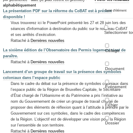
Mots-clés
alphabétiquement
La présentation PDF sur la réforme du CoBAT est à présent
Type d'élément
Renseignements urbanistiques
disponible !
Vous trouverez ici le PowerPoint présenté les 27 et 28 juin lors des
séances d'information à destination du public sur le nouveau CoBAT
Sélectionner to
et ses arrêtés d’exécution.
Rattaché à
Dernières nouvelles
La sixième édition de l’Observatoire des Permis logement vient de
Collage
paraître.
Rattaché à
Dernières nouvelles
Document
Lancement d’un groupe de travail sur la présence des symboles
coloniaux dans l’espace public
Dans le cadre du débat sur la présence de symboles coloniaux dans
Événement
l’espace public de la Région de Bruxelles-Capitale, le Secrétaire
d’État chargé de l’Urbanisme et du Patrimoine a pris l’initiative au
nom du Gouvernement de créer un groupe de travail chargé de
Fichier
proposer des éléments de réflexion quant à l’attitude à prendre par le
Gouvernement sur ces symboles, dans le cadre des compétences
de la Région. L’objectif est de développer une vision pour la Région
Dossier
sur l’ensemble de son territoire.
Rattaché à
Dernières nouvelles