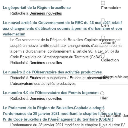
Formulaire
Le géoportail de la Région bruxelloise
Rattaché à
Dernières nouvelles
Le nouvel arrêté du Gouvernement de la RBC du 16 mai 2024 relatif
Lien
aux changements d'utilisation soumis à permis d'urbanisme et son
vade-mecum
Le Gouvernement de la Région de Bruxelles-Capitale a récemment
Actualité
adopté un nouvel arrêté relatif aux changements d'utilisation soumis
à permis d'urbanisme, conformément à l'article 98, § 1er, 5°, b) du
Code Bruxellois de l'Aménagement du Territoire (CoBAT).
Collection
Rattaché à
Dernières nouvelles
Le numéro 2 de l’Observatoire des activités productives
Éléments créés de
Rattaché à
Etudes et publications
/
Etudes et observatoires
/
L'observatoire des activités productives
Le numéro 4.0 de l’Observatoire des Permis logement
Hier
Rattaché à
Dernières nouvelles
Le Parlement de la Région de Bruxelles-Capitale a adopté
l’ordonnance du 28 janvier 2021 modifiant le chapitre IIIbis du titre
La semaine der
IV du Code bruxellois de l’Aménagement du territoire (CoBAT)
L’ordonnance du 28 janvier 2021 modifiant le chapitre IIIbis du titre IV