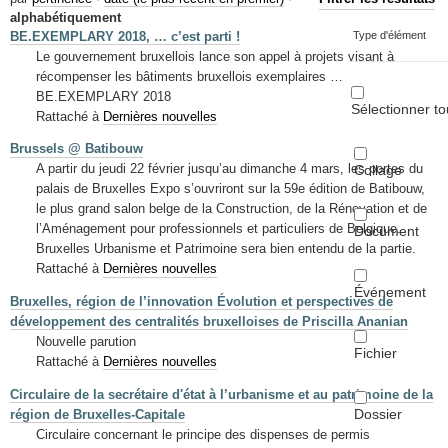
Mots-clés
alphabétiquement
BE.EXEMPLARY 2018, … c’est parti !
Type d'élément
Renseignements urbanistiques
Le gouvernement bruxellois lance son appel à projets visant à
récompenser les bâtiments bruxellois exemplaires …
BE.EXEMPLARY 2018
Sélectionner to
Rattaché à
Dernières nouvelles
Brussels @ Batibouw
A partir du jeudi 22 février jusqu’au dimanche 4 mars, les portes du
Collage
palais de Bruxelles Expo s’ouvriront sur la 59e édition de Batibouw,
le plus grand salon belge de la Construction, de la Rénovation et de
l’Aménagement pour professionnels et particuliers de Belgique.
Document
Bruxelles Urbanisme et Patrimoine sera bien entendu de la partie.
Rattaché à
Dernières nouvelles
Événement
Bruxelles, région de l’innovation Évolution et perspectives de
développement des centralités bruxelloises de Priscilla Ananian
Nouvelle parution
Fichier
Rattaché à
Dernières nouvelles
Circulaire de la secrétaire d'état à l’urbanisme et au patrimoine de la
Dossier
région de Bruxelles-Capitale
Circulaire concernant le principe des dispenses de permis