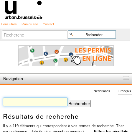
Liens utiles
Plan du site
Contact
Recherche
Chercher par
avancée…
Navigation
Accueil
Nederlands
Français
Règles du jeu
Permis d'urbanisme
Résultats de recherche
Cartographie
Etudes et publications
Il y a
119
éléments qui correspondent à vos termes de recherche.
Trier
par
pertinence
·
date (le plus récent en premier)
·
Filtrer les résultats