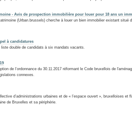
moine - Avis de prospection immobilière pour louer pour 18 ans un imme
rimoine (Urban.brussels) cherche à louer un bien immobilier existant situé da
pel à candidatures
 liste double de candidats à six mandats vacants.
19
option de l’ordonnance du 30.11.2017 réformant le Code bruxellois de l'aménage
gislations connexes.
lective d’administrations urbaines et de « l’espace ouvert », bruxelloises et 
aine de Bruxelles et sa périphérie.