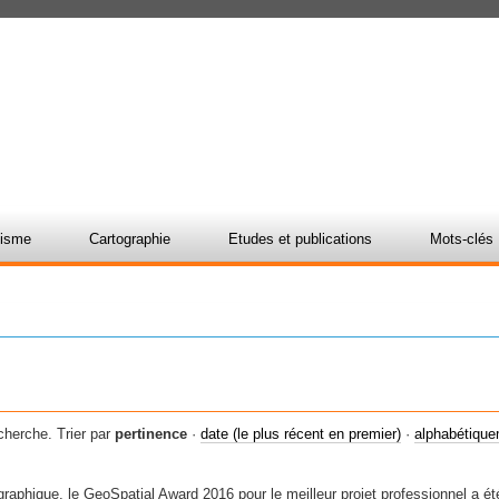
nisme
Cartographie
Etudes et publications
Mots-clés
cherche.
Trier par
pertinence
·
date (le plus récent en premier)
·
alphabétiqu
raphique, le GeoSpatial Award 2016 pour le meilleur projet professionnel a 