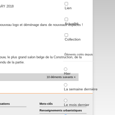
LARY 2018
Lien
Actualité
n nouveau logo et déménage dans de nouveaux espaces !
Collection
Éléments créés depuis
ouw, le plus grand salon belge de la Construction, de la
ndu de la partie.
Hier
10 éléments suivants »
La semaine dernière
ications
Mots-clés
Le mois dernier
Renseignements urbanistiques