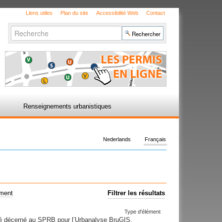
Liens utiles
Plan du site
Accessibilité Web
Contact
Chercher par
Recherche
avancée…
Renseignements urbanistiques
Nederlands
Français
ement
Filtrer les résultats
Type d'élément
été décerné au SPRB pour l’Urbanalyse BruGIS.