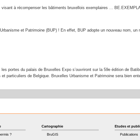
ets visant à récompenser les bâtiments bruxellois exemplaires … BE.EXEMP
es Urbanisme et Patrimoine (BUP) ! En effet, BUP adopte un nouveau nom, u
 les portes du palais de Bruxelles Expo s’ouvriront sur la 59e édition de Batib
t particuliers de Belgique. Bruxelles Urbanisme et Patrimoine sera bien ente
e
Cartographie
Etudes et publ
permis ?
BruGIS
Publications