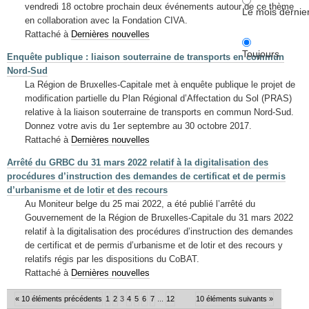
vendredi 18 octobre prochain deux événements autour de ce thème
Le mois dernie
en collaboration avec la Fondation CIVA.
Rattaché à
Dernières nouvelles
Toujours
Enquête publique : liaison souterraine de transports en commun
Nord-Sud
La Région de Bruxelles-Capitale met à enquête publique le projet de
modification partielle du Plan Régional d’Affectation du Sol (PRAS)
relative à la liaison souterraine de transports en commun Nord-Sud.
Donnez votre avis du 1er septembre au 30 octobre 2017.
Rattaché à
Dernières nouvelles
Arrêté du GRBC du 31 mars 2022 relatif à la digitalisation des
procédures d’instruction des demandes de certificat et de permis
d’urbanisme et de lotir et des recours
Au Moniteur belge du 25 mai 2022, a été publié l’arrêté du
Gouvernement de la Région de Bruxelles-Capitale du 31 mars 2022
relatif à la digitalisation des procédures d’instruction des demandes
de certificat et de permis d’urbanisme et de lotir et des recours y
relatifs régis par les dispositions du CoBAT.
Rattaché à
Dernières nouvelles
« 10 éléments précédents
1
2
3
4
5
6
7
...
12
10 éléments suivants »