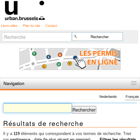
Liens utiles
Plan du site
Contact
Recherche
Chercher par
avancée…
Navigation
Accueil
Nederlands
Français
Règles du jeu
Permis d'urbanisme
Résultats de recherche
Cartographie
Etudes et publications
Il y a
119
éléments qui correspondent à vos termes de recherche.
Trier
par
pertinence
·
date (le plus récent en premier)
·
Filtrer les résultats