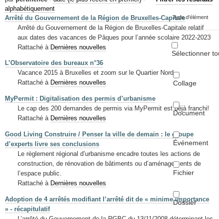
Mots-clés
alphabétiquement
Arrêté du Gouvernement de la Région de Bruxelles-Capitale
Type d'élément
Renseignements urbanistiques
Arrêté du Gouvernement de la Région de Bruxelles-Capitale relatif
aux dates des vacances de Pâques pour l’année scolaire 2022-2023
Rattaché à
Dernières nouvelles
Sélectionner to
L’Observatoire des bureaux n°36
Vacance 2015 à Bruxelles et zoom sur le Quartier Nord
Rattaché à
Dernières nouvelles
Collage
MyPermit : Digitalisation des permis d’urbanisme
Le cap des 200 demandes de permis via MyPermit est déjà franchi!
Document
Rattaché à
Dernières nouvelles
Good Living Construire / Penser la ville de demain : le groupe
Événement
d’experts livre ses conclusions
Le règlement régional d’urbanisme encadre toutes les actions de
construction, de rénovation de bâtiments ou d’aménagements de
Fichier
l’espace public.
Rattaché à
Dernières nouvelles
Adoption de 4 arrêtés modifiant l’arrêté dit de « minime importance
Dossier
» - récapitulatif
L’arrêté du Gouvernement de la RGBC du 13/11/2008 déterminant les