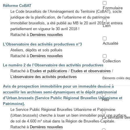
Réforme CoBAT
Formulaire
Le Code bruxellois de l’Aménagement du Territoire (CoBAT), socle
juridique de la planification, de l’urbanisme et du patrimoine
immobilier bruxellois, a été publié au MB le 20 avril 2018 et entrera
Lien
partiellement en vigueur le 30 avril 2018 !
Rattaché à
Dernières nouvelles
Actualité
L’Observatoire des activités productives n°3
Ateliers, dépôts et sols pollués
Rattaché à
Dernières nouvelles
Collection
Le numéro 2 de l’Observatoire des activités productives
Rattaché à
Etudes et publications
/
Etudes et observatoires
/
L'observatoire des activités productives
Éléments créés de
Avis de prospection immobilière pour un immeuble destiné à
accueillir les archives semi-dynamiques et le dépôt patrimonial
d’Urban.brussels (Service Public Régional Bruxelles Urbanisme et
Hier
Patrimoine).
Le Service Public Régional Bruxelles Urbanisme et Patrimoine
(Urban.brussels) cherche à louer un bien immobilier pour une surface
La semaine der
de sol de 4.600 m² situé dans la Région de Bruxelles-Capitale.
Rattaché à
Dernières nouvelles