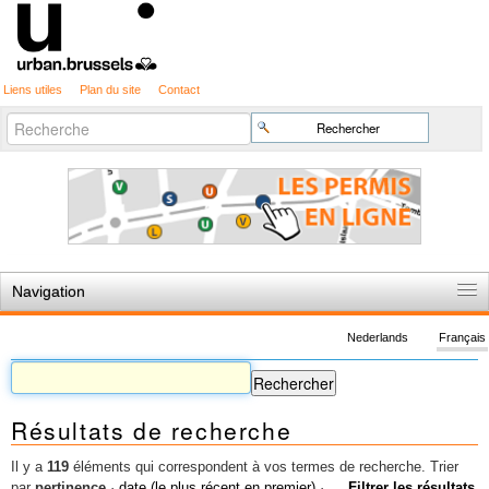
Liens utiles
Plan du site
Contact
Recherche
Chercher par
avancée…
Navigation
Accueil
Nederlands
Français
Règles du jeu
Permis d'urbanisme
Résultats de recherche
Cartographie
Etudes et publications
Il y a
119
éléments qui correspondent à vos termes de recherche.
Trier
par
pertinence
·
date (le plus récent en premier)
·
Filtrer les résultats