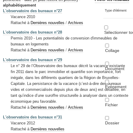
Mots-clés
alphabétiquement
L'observatoire des bureaux n°27
Type d'élément
Renseignements urbanistiques
Vacance 2010
Rattaché à
Dernières nouvelles
/
Archives
Sélectionner to
L'observatoire des bureaux n°28
Permis 2010 - Les potentialités de conversion d'immeubles de
bureaux en logements
Rattaché à
Dernières nouvelles
/
Archives
Collage
L'observatoire des bureaux n°29
Le n° 29 de l’Observatoire des bureaux décrit la vacance existante
Document
fin 2011 dans le parc immobilier et quantifie son importance, fort
inégale, dans les différents quartiers de la Région de Bruxelles-
Capitale. La persistance de la vacance (c’est-à-dire des bureaux
Événement
vides et commercialisés depuis plus de deux ans) est détaillée, en
tant qu’indice d’une suroffre structurelle à analyser dans un contexte
économique peu favorable.
Fichier
Rattaché à
Dernières nouvelles
/
Archives
L'observatoire des bureaux n°31
Dossier
Vacance 2012
Rattaché à
Dernières nouvelles