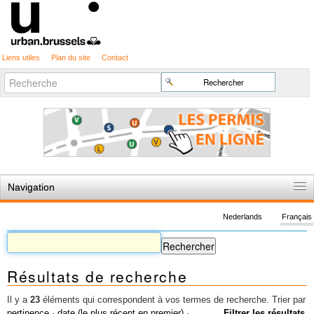
Liens utiles
Plan du site
Contact
Recherche
Chercher par
avancée…
Navigation
Accueil
Nederlands
Français
Règles du jeu
Permis d'urbanisme
Résultats de recherche
Cartographie
Etudes et publications
Il y a
23
éléments qui correspondent à vos termes de recherche.
Trier par
pertinence
·
date (le plus récent en premier)
·
Filtrer les résultats