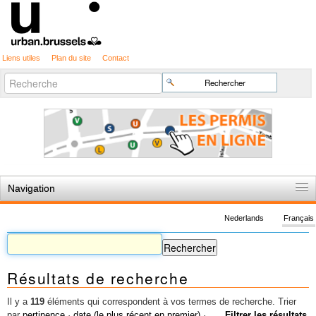
Liens utiles
Plan du site
Contact
Recherche
Chercher par
avancée…
Navigation
Accueil
Nederlands
Français
Règles du jeu
Permis d'urbanisme
Résultats de recherche
Cartographie
Etudes et publications
Il y a
119
éléments qui correspondent à vos termes de recherche.
Trier
par
pertinence
·
date (le plus récent en premier)
·
Filtrer les résultats