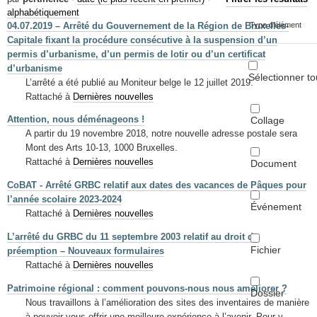
Mots-clés
alphabétiquement
04.07.2019 – Arrêté du Gouvernement de la Région de Bruxelles-
Type d'élément
Renseignements urbanistiques
Capitale fixant la procédure consécutive à la suspension d’un
permis d’urbanisme, d’un permis de lotir ou d’un certificat
d’urbanisme
Sélectionner to
L’arrêté a été publié au Moniteur belge le 12 juillet 2019.
Rattaché à
Dernières nouvelles
Attention, nous déménageons !
Collage
A partir du 19 novembre 2018, notre nouvelle adresse postale sera
Mont des Arts 10-13, 1000 Bruxelles.
Rattaché à
Dernières nouvelles
Document
CoBAT - Arrêté GRBC relatif aux dates des vacances de Pâques pour
l’année scolaire 2023-2024
Événement
Rattaché à
Dernières nouvelles
L’arrêté du GRBC du 11 septembre 2003 relatif au droit de
Fichier
préemption – Nouveaux formulaires
Rattaché à
Dernières nouvelles
Patrimoine régional : comment pouvons-nous nous améliorer ?
Dossier
Nous travaillons à l’amélioration des sites des inventaires de manière
à pouvoir vous offrir une meilleure expérience à l’avenir. Pour y