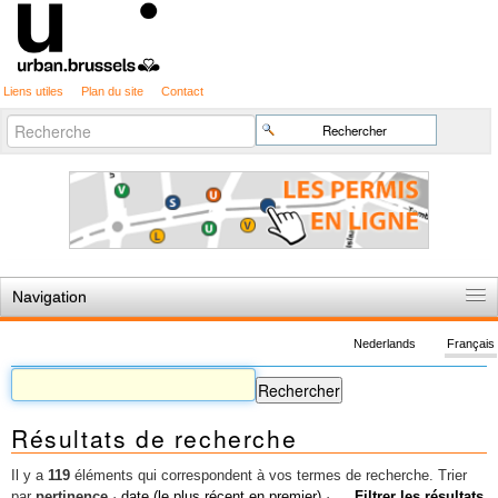
Liens utiles
Plan du site
Contact
Recherche
Chercher par
avancée…
Navigation
Accueil
Nederlands
Français
Règles du jeu
Permis d'urbanisme
Résultats de recherche
Cartographie
Etudes et publications
Il y a
119
éléments qui correspondent à vos termes de recherche.
Trier
par
pertinence
·
date (le plus récent en premier)
·
Filtrer les résultats