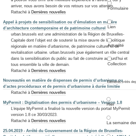
arriver, nous avons besoin de vos retours sur vos attentes.
Formulaire
Rattaché à
Dernières nouvelles
Appel à projets de sensibilisation ou d’émulation en matière
Lien
d’architecture contemporaine et de patrimoine culturel
urban.brussels est une administration de la Région de Bruxelles-
Capitale dont l’objet est de soutenir la mise œuvre de la politique
Actualité
régionale en matière d’urbanisme, de patrimoine culturel et de
revitalisation urbaine. urban.brussels joue également un rôle central
dans la sensibilisation du public au fait de construire aujourd’hui et
Collection
tous ensemble la ville de demain.
Rattaché à
Dernières nouvelles
Nouveautés en matière de dispenses de permis d’urbanisme ou
Éléments créés de
d’actes procéduraux et de permis d’urbanisme à durée limitée
Rattaché à
Dernières nouvelles
MyPermit : Digitalisation des permis d’urbanisme – Version 1.8
Hier
L’équipe MyPermit a finalisé la nouvelle version du portail MyPermit
version 1.8 ce 30/03/2023.
Rattaché à
Dernières nouvelles
La semaine der
25.04.2019 - Arrêté du Gouvernement de la Région de Bruxelles-