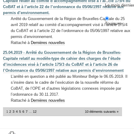
Capitale relatif au comité d’accompagnement visé à l’article 175/4 du
Le mois dernie
CoBAT et à l’article 22 de l’ordonnance du 05/06/1997 relative aux
permis d’environnement.
Arrêté du Gouvernement de la Région de Bruxelles-Capitale du 25
Toujours
avril 2019 relatif au comité d’accompagnement visé à l’article 175/4
du CoBAT et à l’article 22 de l’ordonnance du 05/06/1997 relative aux
permis d’environnement.
Rattaché à
Dernières nouvelles
25.04.2019 - Arrêté du Gouvernement de la Région de Bruxelles-
Capitale relatif au modèle-type de cahier des charges de l’étude
d’incidences visé à l’article 175/3 du CoBAT et à l’article 26 de
l’Ordonnance du 05/06/1997 relative aux permis d’environnement
L’arrêté en question a été publié au Moniteur Belge le 06.05.2019. Il
s’insère dans le cadre de l’exécution de la nouvelle réforme du
CoBAT, de l’OPE et d’autres législations connexes imposée par
l’ordonnance du 30.11.2017.
Rattaché à
Dernières nouvelles
1
2
3
4
5
6
7
...
12
10 éléments suivants »