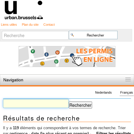
Liens utiles
Plan du site
Contact
Recherche
Chercher par
avancée…
Navigation
Accueil
Nederlands
Français
Règles du jeu
Permis d'urbanisme
Résultats de recherche
Cartographie
Etudes et publications
Il y a
119
éléments qui correspondent à vos termes de recherche.
Trier
par
pertinence
·
date (le plus récent en premier)
·
Filtrer les résultats