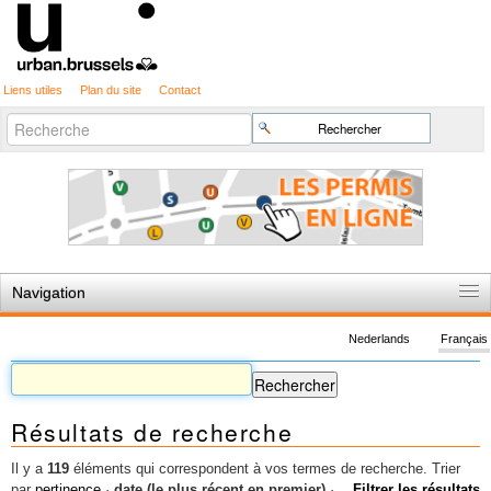
Liens utiles
Plan du site
Contact
Recherche
Chercher par
avancée…
Navigation
Accueil
Nederlands
Français
Règles du jeu
Permis d'urbanisme
Résultats de recherche
Cartographie
Etudes et publications
Il y a
119
éléments qui correspondent à vos termes de recherche.
Trier
par
pertinence
·
date (le plus récent en premier)
·
Filtrer les résultats