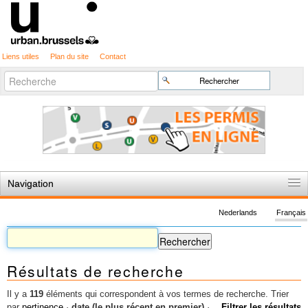
Liens utiles
Plan du site
Contact
Recherche
Chercher par
avancée…
Navigation
Accueil
Nederlands
Français
Règles du jeu
Permis d'urbanisme
Résultats de recherche
Cartographie
Etudes et publications
Il y a
119
éléments qui correspondent à vos termes de recherche.
Trier
par
pertinence
·
date (le plus récent en premier)
·
Filtrer les résultats