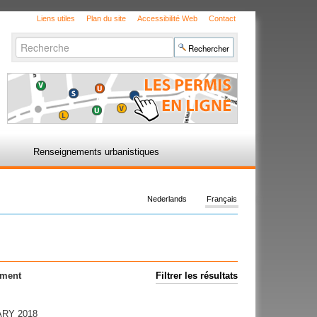
Liens utiles
Plan du site
Accessibilité Web
Contact
Chercher par
Recherche
avancée…
Renseignements urbanistiques
Nederlands
Français
ement
Filtrer les résultats
LARY 2018