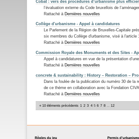
Cobat : vers des procédures d’urbanisme plus efficie
l’évaluation externe du Code bruxellois de l’aménagem
Rattaché à
Dernières nouvelles
Collège d'urbanisme - Appel à candidatures
Le Parlement de la Région de Bruxelles-Capitale pré
six membres du Collège d'urbanisme, visé à l'article 
Rattaché à
Dernières nouvelles
Commission Royale des Monuments et des Sites - Ap
Appel à candidatures en vue de la présentation d’une
Rattaché à
Dernières nouvelles
concrete & sustainability : History – Restoration – Pr
Dans la foulée de la publication du numéro 30 de la
de ce thème en collaboration avec la Fondation CIVA
Rattaché à
Dernières nouvelles
« 10 éléments précédents
1
2
3
4
5
6
7
8
...
12
Règles du jeu
Permis d'urbanism