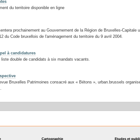
ntes
ent du territoire disponible en ligne
sentera prochainement au Gouvernement de la Région de Bruxelles-Capitale un
12 du Code bruxellois de l'aménagement du territoire du 9 avril 2004.
pel à candidatures
 liste double de candidats à six mandats vacants.
ospective
 revue Bruxelles Patrimoines consacré aux « Bétons », urban.brussels organi
.
e
Cartographie
Etudes et publ