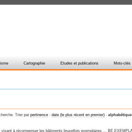
nisme
Cartographie
Etudes et publications
Mots-clés
cherche.
Trier par
pertinence
·
date (le plus récent en premier)
·
alphabétiqu
ets visant à récompenser les bâtiments bruxellois exemplaires … BE.EXEMP