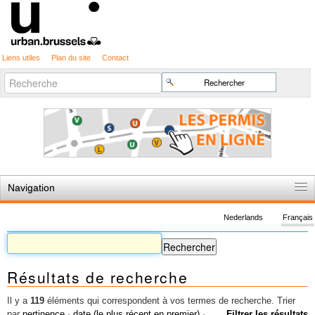
Liens utiles
Plan du site
Contact
Recherche
Chercher par
avancée…
Navigation
Accueil
Nederlands
Français
Règles du jeu
Permis d'urbanisme
Résultats de recherche
Cartographie
Etudes et publications
Il y a
119
éléments qui correspondent à vos termes de recherche.
Trier
par
pertinence
·
date (le plus récent en premier)
·
Filtrer les résultats