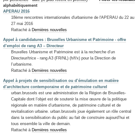
Mots-clés
alphabétiquement
APERAU 2016
Renseignements urbanistiques
18ème rencontres internationales d'urbanisme de l'APERAU du 22 au
27 mai 2016
Rattaché à
Dernières nouvelles
Appel à candidatures : Bruxelles Urbanisme et Patrimoine - offre
d’emploi de rang A3 – Directeur
Bruxelles Urbanisme et Patrimoine est à la recherche d’un
Directeur/trice - rang A3 (FR/NL) (h/f/x) pour la Direction de
l’urbanisme.
Rattaché à
Dernières nouvelles
Appel à projets de sensibilisation ou d’émulation en matière
d’architecture contemporaine et de patrimoine culturel
urban.brussels est une administration de la Région de Bruxelles-
Capitale dont l’objet est de soutenir la mise œuvre de la politique
régionale en matière d’urbanisme, de patrimoine culturel et de
revitalisation urbaine. urban.brussels joue également un rôle central
dans la sensibilisation du public au fait de construire aujourd’hui et
tous ensemble la ville de demain.
Rattaché à
Dernières nouvelles