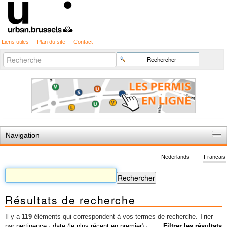
Liens utiles
Plan du site
Contact
Recherche
Chercher par
avancée…
Navigation
Accueil
Nederlands
Français
Règles du jeu
Permis d'urbanisme
Résultats de recherche
Cartographie
Etudes et publications
Il y a
119
éléments qui correspondent à vos termes de recherche.
Trier
par
pertinence
·
date (le plus récent en premier)
·
Filtrer les résultats