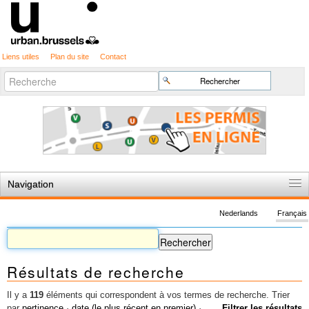
Liens utiles
Plan du site
Contact
Recherche
Chercher par
avancée…
Navigation
Accueil
Nederlands
Français
Règles du jeu
Permis d'urbanisme
Résultats de recherche
Cartographie
Etudes et publications
Il y a
119
éléments qui correspondent à vos termes de recherche.
Trier
par
pertinence
·
date (le plus récent en premier)
·
Filtrer les résultats