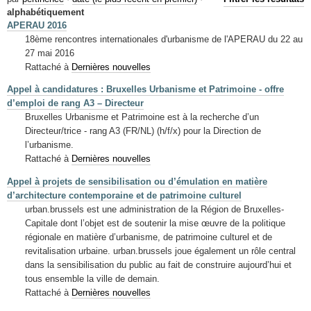
Mots-clés
alphabétiquement
APERAU 2016
Renseignements urbanistiques
18ème rencontres internationales d'urbanisme de l'APERAU du 22 au
27 mai 2016
Rattaché à
Dernières nouvelles
Appel à candidatures : Bruxelles Urbanisme et Patrimoine - offre
d’emploi de rang A3 – Directeur
Bruxelles Urbanisme et Patrimoine est à la recherche d’un
Directeur/trice - rang A3 (FR/NL) (h/f/x) pour la Direction de
l’urbanisme.
Rattaché à
Dernières nouvelles
Appel à projets de sensibilisation ou d’émulation en matière
d’architecture contemporaine et de patrimoine culturel
urban.brussels est une administration de la Région de Bruxelles-
Capitale dont l’objet est de soutenir la mise œuvre de la politique
régionale en matière d’urbanisme, de patrimoine culturel et de
revitalisation urbaine. urban.brussels joue également un rôle central
dans la sensibilisation du public au fait de construire aujourd’hui et
tous ensemble la ville de demain.
Rattaché à
Dernières nouvelles