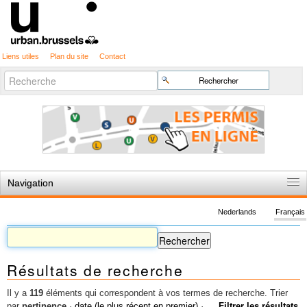
Liens utiles
Plan du site
Contact
Recherche
Chercher par
avancée…
Navigation
Accueil
Nederlands
Français
Règles du jeu
Permis d'urbanisme
Résultats de recherche
Cartographie
Etudes et publications
Il y a
119
éléments qui correspondent à vos termes de recherche.
Trier
par
pertinence
·
date (le plus récent en premier)
·
Filtrer les résultats