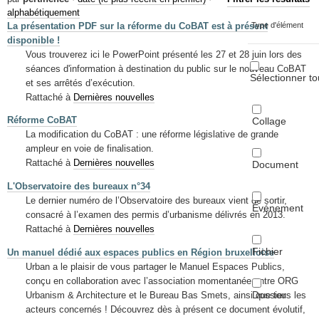
Mots-clés
alphabétiquement
La présentation PDF sur la réforme du CoBAT est à présent
Type d'élément
Renseignements urbanistiques
disponible !
Vous trouverez ici le PowerPoint présenté les 27 et 28 juin lors des
séances d'information à destination du public sur le nouveau CoBAT
Sélectionner to
et ses arrêtés d’exécution.
Rattaché à
Dernières nouvelles
Réforme CoBAT
Collage
La modification du CoBAT : une réforme législative de grande
ampleur en voie de finalisation.
Rattaché à
Dernières nouvelles
Document
L'Observatoire des bureaux n°34
Le dernier numéro de l’Observatoire des bureaux vient de sortir,
Événement
consacré à l’examen des permis d’urbanisme délivrés en 2013.
Rattaché à
Dernières nouvelles
Fichier
Un manuel dédié aux espaces publics en Région bruxelloise
Urban a le plaisir de vous partager le Manuel Espaces Publics,
conçu en collaboration avec l’association momentanée entre ORG
Dossier
Urbanism & Architecture et le Bureau Bas Smets, ainsi que tous les
acteurs concernés ! Découvrez dès à présent ce document évolutif,