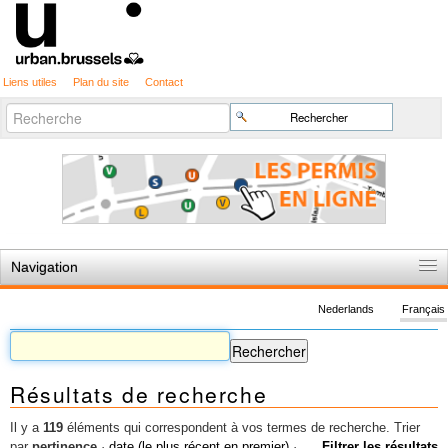
Liens utiles
Plan du site
Contact
Recherche
Chercher par
avancée…
Navigation
Accueil
Nederlands
Français
Règles du jeu
Permis d'urbanisme
Résultats de recherche
Cartographie
Etudes et publications
Il y a
119
éléments qui correspondent à vos termes de recherche.
Trier
par
pertinence
·
date (le plus récent en premier)
·
Filtrer les résultats