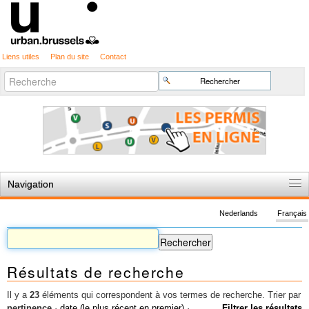
Liens utiles
Plan du site
Contact
Recherche
Chercher par
avancée…
Navigation
Accueil
Nederlands
Français
Règles du jeu
Permis d'urbanisme
Résultats de recherche
Cartographie
Etudes et publications
Il y a
23
éléments qui correspondent à vos termes de recherche.
Trier par
pertinence
·
date (le plus récent en premier)
·
Filtrer les résultats