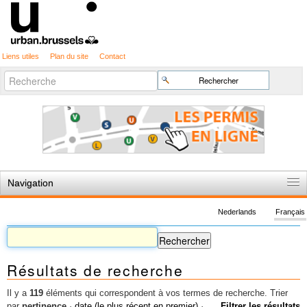
Liens utiles
Plan du site
Contact
Recherche
Chercher par
avancée…
Navigation
Accueil
Nederlands
Français
Règles du jeu
Permis d'urbanisme
Résultats de recherche
Cartographie
Etudes et publications
Il y a
119
éléments qui correspondent à vos termes de recherche.
Trier
par
pertinence
·
date (le plus récent en premier)
·
Filtrer les résultats