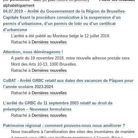
Mots-clés
alphabétiquement
04.07.2019 – Arrêté du Gouvernement de la Région de Bruxelles-
Renseignements urbanistiques
Capitale fixant la procédure consécutive à la suspension d’un
permis d’urbanisme, d’un permis de lotir ou d’un certificat
d’urbanisme
L’arrêté a été publié au Moniteur belge le 12 juillet 2019.
Rattaché à
Dernières nouvelles
Attention, nous déménageons !
A partir du 19 novembre 2018, notre nouvelle adresse postale sera
Mont des Arts 10-13, 1000 Bruxelles.
Rattaché à
Dernières nouvelles
CoBAT - Arrêté GRBC relatif aux dates des vacances de Pâques pour
l’année scolaire 2023-2024
Rattaché à
Dernières nouvelles
L’arrêté du GRBC du 11 septembre 2003 relatif au droit de
préemption – Nouveaux formulaires
Rattaché à
Dernières nouvelles
Patrimoine régional : comment pouvons-nous nous améliorer ?
Nous travaillons à l’amélioration des sites des inventaires de manière
à pouvoir vous offrir une meilleure expérience à l’avenir. Pour y