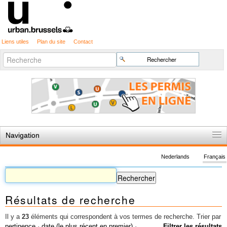
Liens utiles
Plan du site
Contact
Recherche
Chercher par
avancée…
Navigation
Accueil
Nederlands
Français
Règles du jeu
Permis d'urbanisme
Résultats de recherche
Cartographie
Etudes et publications
Il y a
23
éléments qui correspondent à vos termes de recherche.
Trier par
pertinence
·
date (le plus récent en premier)
·
Filtrer les résultats